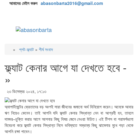
আমাদের মেইল করুন
abasonbarta2016@gmail.com
Toggle
navigati
»
প্লট-ফ্ল্যাট
»
শীর্ষ সংবাদ
ফ্ল্যাট কেনার আগে যা দেখতে হবে -
»
২৩ ডিসেম্বর ২০২৪, ১৭:১৩
অ্যাপার্টমেন্টের ক্রেতাদের বড় অংশই সারা জীবনের জমানো অর্থ বিনিয়োগ করেন। অনেকে আবার
ঋণ নিয়েও কেনেন। তাই আপনি যদি ফ্ল্যাট কেনার সিদ্ধান্ত নেন বা আগ্রহী হন, তাহলে
দামদর–চুক্তি করার আগে আপনার কিছু বিষয় জেনে নেওয়া উচিত। এই টিপস বা পরামর্শগুলো
বিবেচনা করে ফ্ল্যাট কেনার সিদ্ধান্ত নিলে ভবিষ্যতে সম্ভাব্য কিছু ঝামেলার মুখে পড়া থেকে
আপনি রক্ষা পাবেন।