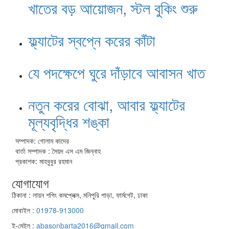
খাতের বড় আয়োজন, স্টল বুকিং শুরু
ফ্ল্যাটের স্বপ্নে করের কাঁটা
যে পদক্ষেপে ঘুরে দাঁড়াবে আবাসন খাত
নতুন করের বোঝা, আবার ফ্ল্যাটের
মূল্যবৃদ্ধির শঙ্কা
সম্পাদক: গোলাম কাদের
বার্তা সম্পাদক : সৈয়দ এস এম জিন্নাহ
প্রকাশক: মাহবুবুর রহমান
যোগাযোগ
ঠিকানা : লায়ন শপিং কমপ্লেক্স, মনিপুরি পাড়া, ফার্মগেট, ঢাকা
মোবাইল :
01978-913000
ই-মেইল :
abasonbarta2016@gmail.com