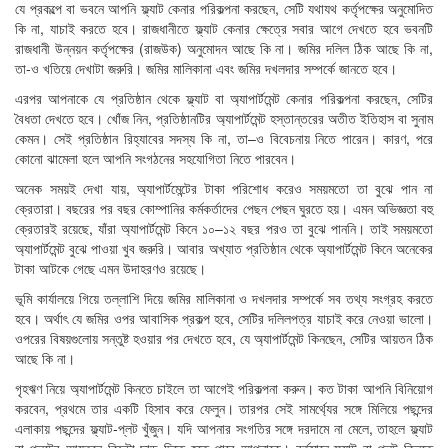
যে প্রকল্পে বা ভবনে আপনি ফ্ল্যাট কেনার পরিকল্পনা করছেন, সেটি যথাযথ কর্তৃপক্ষের অনুমোদিত
কি না, যাচাই করতে হবে। রাজধানীতে ফ্ল্যাট কেনার ক্ষেত্রে সবার আগে দেখতে হবে ভবনটি
রাজধানী উন্নয়ন কর্তৃপক্ষের (রাজউক) অনুমোদন আছে কি না। জমির দলিল ঠিক আছে কি না,
তা-ও খতিয়ে দেখাটা জরুরি। জমির মালিকানা এবং জমির দখলদার সম্পর্কে জানতে হবে।
এরপর আপনাকে যে প্রতিষ্ঠান থেকে ফ্ল্যাট বা অ্যাপার্টমেন্ট কেনার পরিকল্পনা করছেন, সেটির
বৈধতা দেখতে হবে। খোঁজ নিন, প্রতিষ্ঠানটির অ্যাপার্টমেন্ট হস্তান্তরের অতীত ইতিহাস বা সুনাম
কেমন। সেই প্রতিষ্ঠান রিহ্যাবের সদস্য কি না, তা–ও বিবেচনায় নিতে পারেন। কারণ, পরে
কোনো ঝামেলা হলে আপনি সংগঠনের সহযোগিতা নিতে পারবেন।
অনেক সময়ই দেখা যায়, অ্যাপার্টমেন্টের টাকা পরিশোধ করেও সময়মতো তা বুঝে পান না
ক্রেতারা। বছরের পর বছর কোম্পানির কর্মকর্তাদের পেছন পেছন ঘুরতে হয়। এমন অভিজ্ঞতা বহু
ক্রেতারই রয়েছে, যাঁরা অ্যাপার্টমেন্ট কিনে ১০–১২ বছর পরও তা বুঝে পাননি। তাই সময়মতো
অ্যাপার্টমেন্ট বুঝে পাওয়া খুব জরুরি। আবার অখ্যাত প্রতিষ্ঠান থেকে অ্যাপার্টমেন্ট কিনে অনেকের
টাকা আটকে গেছে এমন উদাহরণও রয়েছে।
ভূমি কার্যালয়ে গিয়ে তল্লাশি দিয়ে জমির মালিকানা ও দখলদার সম্পর্কে সব তথ্য সংগ্রহ করতে
হবে। অর্থাৎ যে জমির ওপর আবাসিক প্রকল্প হবে, সেটির দলিলপত্র যাচাই করে নেওয়া ভালো।
ওপরের বিষয়গুলোয় সন্তুষ্ট হওয়ার পর দেখতে হবে, যে অ্যাপার্টমেন্ট কিনছেন, সেটির আয়তন ঠিক
আছে কি না।
গৃহঋণ নিয়ে অ্যাপার্টমেন্ট কিনতে চাইলে তা আগেই পরিকল্পনা করুন। কত টাকা আপনি বিনিয়োগ
করবেন, প্রথমে তার একটি হিসাব করে ফেলুন। তারপর সেই সামর্থ্যের সঙ্গে মিলিয়ে পছন্দের
এলাকায় পছন্দের ফ্ল্যাট-প্লট খুঁজুন। যদি আপনার সংগতির সঙ্গে দরদামে না মেলে, তাহলে ফ্ল্যাট