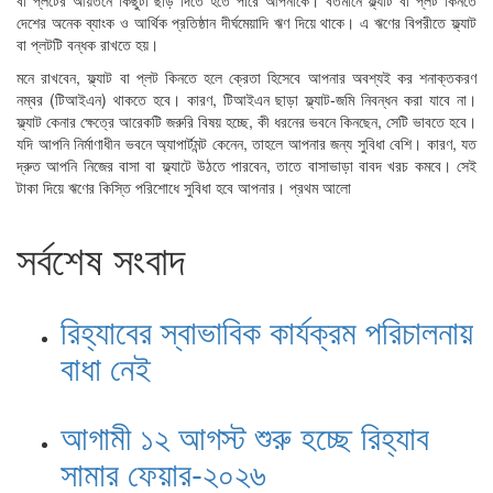
বা প্লটের আয়তনে কিছুটা ছাড় দিতে হতে পারে আপনাকে। বর্তমানে ফ্ল্যাট বা প্লট কিনতে
দেশের অনেক ব্যাংক ও আর্থিক প্রতিষ্ঠান দীর্ঘমেয়াদি ঋণ দিয়ে থাকে। এ ঋণের বিপরীতে ফ্ল্যাট
বা প্লটটি বন্ধক রাখতে হয়।
মনে রাখবেন, ফ্ল্যাট বা প্লট কিনতে হলে ক্রেতা হিসেবে আপনার অবশ্যই কর শনাক্তকরণ
নম্বর (টিআইএন) থাকতে হবে। কারণ, টিআইএন ছাড়া ফ্ল্যাট-জমি নিবন্ধন করা যাবে না।
ফ্ল্যাট কেনার ক্ষেত্রে আরেকটি জরুরি বিষয় হচ্ছে, কী ধরনের ভবনে কিনছেন, সেটি ভাবতে হবে।
যদি আপনি নির্মাণাধীন ভবনে অ্যাপার্টমন্ট কেনেন, তাহলে আপনার জন্য সুবিধা বেশি। কারণ, যত
দ্রুত আপনি নিজের বাসা বা ফ্ল্যাটে উঠতে পারবেন, তাতে বাসাভাড়া বাবদ খরচ কমবে। সেই
টাকা দিয়ে ঋণের কিস্তি পরিশোধে সুবিধা হবে আপনার। প্রথম আলো
সর্বশেষ সংবাদ
রিহ্যাবের স্বাভাবিক কার্যক্রম পরিচালনায়
বাধা নেই
আগামী ১২ আগস্ট শুরু হচ্ছে রিহ্যাব
সামার ফেয়ার-২০২৬