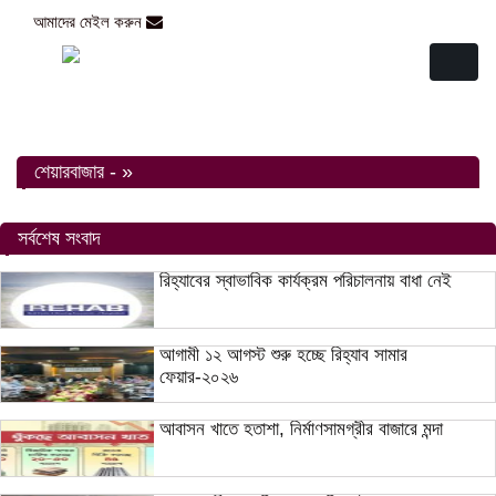
আমাদের মেইল করুন
abasonbarta2016@gmail.com
Toggl
naviga
শেয়ারবাজার - »
সর্বশেষ সংবাদ
রিহ্যাবের স্বাভাবিক কার্যক্রম পরিচালনায় বাধা নেই
আগামী ১২ আগস্ট শুরু হচ্ছে রিহ্যাব সামার
ফেয়ার-২০২৬
আবাসন খাতে হতাশা, নির্মাণসামগ্রীর বাজারে মন্দা