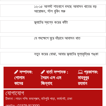
১২-১৫ আগস্ট শাহবাগে বসছে আবাসন খাতের বড়
আয়োজন, স্টল বুকিং শুরু
ফ্ল্যাটের স্বপ্নে করের কাঁটা
যে পদক্ষেপে ঘুরে দাঁড়াবে আবাসন খাত
নতুন করের বোঝা, আবার ফ্ল্যাটের মূল্যবৃদ্ধির শঙ্কা
সম্পাদক:
বার্তা সম্পাদক :
প্রকাশক:
গোলাম
সৈয়দ এস এম
মাহবুবুর
কাদের
জিন্নাহ
রহমান
যোগাযোগ
ঠিকানা : লায়ন শপিং কমপ্লেক্স, মনিপুরি পাড়া, ফার্মগেট, ঢাকা
মোবাইল :
01978-913000