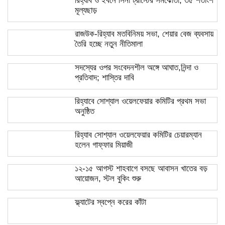
রিহ্যাব ও ইবনে সিনা ট্রাস্টের সমঝোতা, ৩৫ শতাংশ
মূল্যছাড়
রাজউক-রিহ্যাব মতবিনিময় সভা, শেয়ার বেজ ব্যবসায়
তৈরি হচ্ছে নতুন নীতিমালা
সদস্যের ওপর সংবেদনশীল অঙ্গে আঘাত,নিন্দা ও
প্রতিবাদ; শাস্তির দাবি
রিহ্যাবে সোশ্যাল ওয়েলফেয়ার কমিটির প্রথম সভা
অনুষ্ঠিত
রিহ্যাব সোশ্যাল ওয়েলফেয়ার কমিটির চেয়ারম্যান
হলেন গাফ্ফার মিয়াজী
১২-১৫ আগস্ট শাহবাগে বসছে আবাসন খাতের বড়
আয়োজন, স্টল বুকিং শুরু
ফ্ল্যাটের স্বপ্নে করের কাঁটা