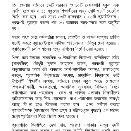
তিন জেলায় বর্তমানে ১৯টি সরকারি ও ১০টি বেসরকারি স্কুল এবং
নির্মাণ হতে যাওয়া ১১ স্কুলের শিক্ষার্থীদের জন্য মোট ৭৪টি হোস্টেল
নির্মাণ করা হবে। এর মধ্যে ৩৬টি ছাত্রবাস ও ৩৮টি ছাত্রীনিবাস।
প্রকল্পটি চূড়ান্ত করতে গত ২৩ অক্টোবর মন্ত্রণালয়ে সভা অনুষ্ঠিত
হয়।
সভায় অংশ নেয়া কর্মকর্তারা জানান, হোস্টেল ও আসন সংখ্যার চাহিদা
যাচাই করতে ব্যানবেইসকে সমীক্ষা পরিচালনার দায়িত্ব দেয়া হয়েছে।
প্রতিবেদনটি চলতি মাসের মধ্যে দাখিলের নির্দেশ দেয়া হয়েছে।
শিক্ষা মন্ত্রণালয়ের মাধ্যমিক ও উচ্চশিক্ষা বিভাগের অতিরিক্ত সচিব
(মাধ্যমিক) চৌধুরী মুফাদ আহমেদ বলেন, প্রকল্পটি চূড়ান্ত
অনুমোদনের আগে ওই অঞ্চলের আর্থ-সামাজিক অবস্থা, জনসংখ্যার
ঘনত্ব, প্রাথমিক বিদ্যালয়ের সংখ্যা, মাধ্যমিক বিদ্যালয়ে ভর্তি
উপযোগী শিক্ষার্থীর সংখ্যা, বর্তমানে যেসব স্কুল আছে সেগুলোর
শিক্ষক-শিক্ষার্থী, অবকাঠামো, আবাসিক সুবিধাসহ বিভিন্ন বিষয়ে
পর্যালোচনা করা প্রয়োজন। কেন না পার্বত্য এলাকার শিক্ষার্থীদের
অভিভাবকদের আয় দিয়ে হোস্টেলে রেখে পড়াশোনা করানোর সামর্থ্য
আছে কি-না তাও বিবেচনা করতে হবে। এসব সমীক্ষা করতে
ব্যানবেইসকে (বাংলাদেশ শিক্ষা তথ্য ও পরিসংখ্যান ব্যুরো) এক মাসের
মধ্যে প্রতিবেদন দিতে নির্দেশ দেয়া হয়েছে।
প্রস্তাবিত ডিপিপিতে দেখা যায়, প্রকল্প এলাকার মাত্র ২৯টি
বিদ্যালয়ের তথ্য রয়েছে। এর মধ্যে আটটি বিদ্যালয়ে একটি করে