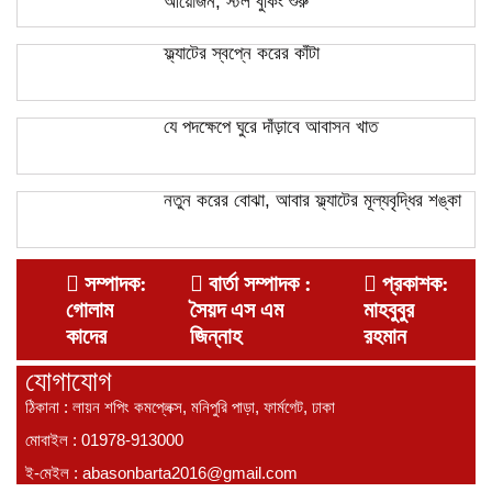
আয়োজন, স্টল বুকিং শুরু
ফ্ল্যাটের স্বপ্নে করের কাঁটা
যে পদক্ষেপে ঘুরে দাঁড়াবে আবাসন খাত
নতুন করের বোঝা, আবার ফ্ল্যাটের মূল্যবৃদ্ধির শঙ্কা
সম্পাদক:
বার্তা সম্পাদক :
প্রকাশক:
গোলাম
সৈয়দ এস এম
মাহবুবুর
কাদের
জিন্নাহ
রহমান
যোগাযোগ
ঠিকানা : লায়ন শপিং কমপ্লেক্স, মনিপুরি পাড়া, ফার্মগেট, ঢাকা
মোবাইল :
01978-913000
ই-মেইল :
abasonbarta2016@gmail.com