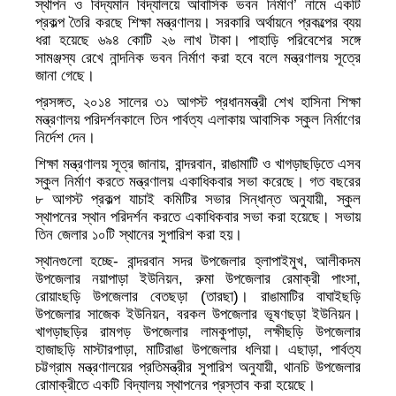
স্থাপন ও বিদ্যমান বিদ্যালয়ে আবাসিক ভবন নির্মাণ’ নামে একটি
প্রকল্প তৈরি করছে শিক্ষা মন্ত্রণালয়। সরকারি অর্থায়নে প্রকল্পের ব্যয়
ধরা হয়েছে ৬৯৪ কোটি ২৬ লাখ টাকা। পাহাড়ি পরিবেশের সঙ্গে
সামঞ্জস্য রেখে নান্দনিক ভবন নির্মাণ করা হবে বলে মন্ত্রণালয় সূত্রে
জানা গেছে।
প্রসঙ্গত, ২০১৪ সালের ৩১ আগস্ট প্রধানমন্ত্রী শেখ হাসিনা শিক্ষা
মন্ত্রণালয় পরিদর্শনকালে তিন পার্বত্য এলাকায় আবাসিক স্কুল নির্মাণের
নির্দেশ দেন।
শিক্ষা মন্ত্রণালয় সূত্র জানায়, বান্দরবান, রাঙামাটি ও খাগড়াছড়িতে এসব
স্কুল নির্মাণ করতে মন্ত্রণালয় একাধিকবার সভা করেছে। গত বছরের
৮ আগস্ট প্রকল্প যাচাই কমিটির সভার সিন্ধান্ত অনুযায়ী, স্কুল
স্থাপনের স্থান পরিদর্শন করতে একাধিকবার সভা করা হয়েছে। সভায়
তিন জেলার ১০টি স্থানের সুপারিশ করা হয়।
স্থানগুলো হচ্ছে- বান্দরবান সদর উপজেলার হ্লাপাইমুখ, আলীকদম
উপজেলার নয়াপাড়া ইউনিয়ন, রুমা উপজেলার রেমাক্রী পাংসা,
রোয়াংছড়ি উপজেলার বেতছড়া (তারছা)। রাঙামাটির বাঘাইছড়ি
উপজেলার সাজেক ইউনিয়ন, বরকল উপজেলার ভূষণছড়া ইউনিয়ন।
খাগড়াছড়ির রামগড় উপজেলার লামকুপাড়া, লক্ষীছড়ি উপজেলার
হাজাছড়ি মাস্টারপাড়া, মাটিরাঙা উপজেলার ধলিয়া। এছাড়া, পার্বত্য
চট্টগ্রাম মন্ত্রণালয়ের প্রতিমন্ত্রীর সুপারিশ অনুযায়ী, থানচি উপজেলার
রোমাক্রীতে একটি বিদ্যালয় স্থাপনের প্রস্তাব করা হয়েছে।