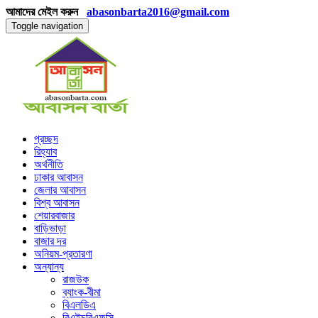
আমাদের মেইল করুন
abasonbarta2016@gmail.com
Toggle navigation
প্রচ্ছদ
রিহ্যাব
অর্থনীতি
ঢাকার আবাসন
জেলার আবাসন
বিশ্ব আবাসন
শেয়ারবাজার
বাড়িভাড়া
বাজার দর
অনিয়ম-প্রতারণা
অন্যান্য
রাজউক
ব্যাংক-বীমা
বিএলডিএ
বিএইচবিএফসি