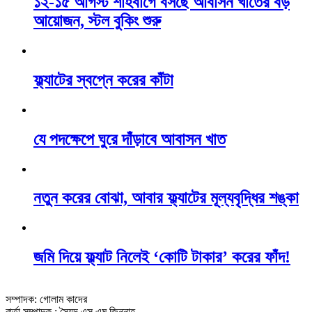
১২-১৫ আগস্ট শাহবাগে বসছে আবাসন খাতের বড়
আয়োজন, স্টল বুকিং শুরু
ফ্ল্যাটের স্বপ্নে করের কাঁটা
যে পদক্ষেপে ঘুরে দাঁড়াবে আবাসন খাত
নতুন করের বোঝা, আবার ফ্ল্যাটের মূল্যবৃদ্ধির শঙ্কা
জমি দিয়ে ফ্ল্যাট নিলেই ‘কোটি টাকার’ করের ফাঁদ!
সম্পাদক: গোলাম কাদের
বার্তা সম্পাদক : সৈয়দ এস এম জিন্নাহ