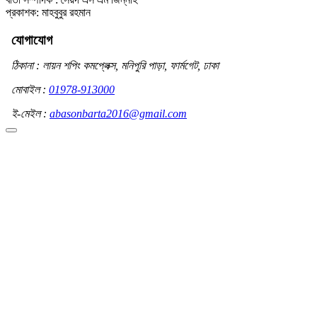
প্রকাশক: মাহবুবুর রহমান
যোগাযোগ
ঠিকানা : লায়ন শপিং কমপ্লেক্স, মনিপুরি পাড়া, ফার্মগেট, ঢাকা
মোবাইল :
01978-913000
ই-মেইল :
abasonbarta2016@gmail.com